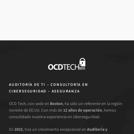
AUDITORÍA DE TI – CONSULTORÍA EN
CIBERSEGURIDAD – ASEGURANZA
OCD Tech, con sede en
Boston
, ha sido un referente en la región
noreste de EE.UU. Con más de
12 años de operación
, hemos
consolidado nuestra experiencia en ciberseguridad.
En
2022
, tras un crecimiento excepcional en
Auditoría y