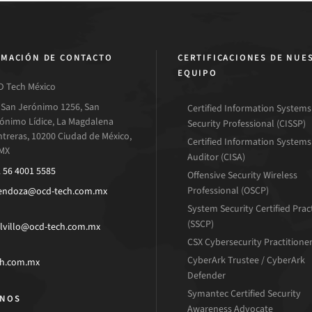
MACIÓN DE CONTACTO
CERTIFICACIONES DE NUE
EQUIPO
 Tech México
 San Jerónimo 1256, San
Certified Information Systems
ónimo Lídice, La Magdalena
Security Professional (CISSP)
treras, 10200 Ciudad de México,
Certified Information Systems
MX
Auditor (CISA)
 56 4001 5585
Offensive Security Wireless
Professional (OSCP)
endoza@ocd-tech.com.mx
System Security Certified Prac
(SSCP)
lvillo@ocd-tech.com.mx
CSX Cybersecurity Practitione
CyberArk Trustee / CyberArk
ch.com.mx
Defender
Symantec Certified Security
ENOS
Awareness Advocate