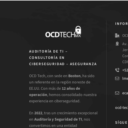
INFOR
OCD
Av.
Jer
AUDITORÍA DE TI –
Con
CONSULTORÍA EN
CD
CIBERSEGURIDAD – ASEGURANZA
+52
OCD Tech, con sede en
Boston
, ha sido
lm
un referente en la región noreste de
EE.UU. Con más de
12 años de
eca
operación
, hemos consolidado nuestra
experiencia en ciberseguridad.
ocd-te
En
2022
, tras un crecimiento excepcional
en
Auditoría y Seguridad de TI
, nos
SÍGU
convertimos en una entidad