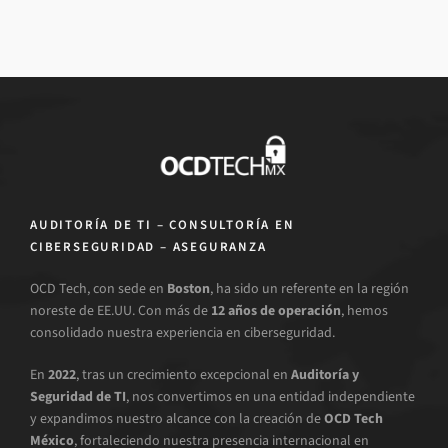
AUDITORÍA DE TI – CONSULTORÍA EN
CIBERSEGURIDAD – ASEGURANZA
OCD Tech, con sede en
Boston
, ha sido un referente en la región
noreste de EE.UU. Con más de
12 años de operación
, hemos
consolidado nuestra experiencia en ciberseguridad.
En
2022
, tras un crecimiento excepcional en
Auditoría y
Seguridad de TI
, nos convertimos en una entidad independiente
y expandimos nuestro alcance con la creación de
OCD Tech
México
, fortaleciendo nuestra presencia internacional en